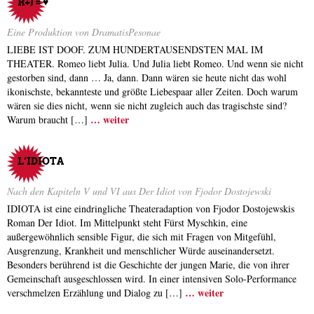
R+J = ♥
Eine Produktion von DramatisPesonae
LIEBE IST DOOF. ZUM HUNDERTAUSENDSTEN MAL IM
THEATER. Romeo liebt Julia. Und Julia liebt Romeo. Und wenn sie nicht
gestorben sind, dann … Ja, dann. Dann wären sie heute nicht das wohl
ikonischste, bekannteste und größte Liebespaar aller Zeiten. Doch warum
wären sie dies nicht, wenn sie nicht zugleich auch das tragischste sind?
… weiter
Warum braucht […]
L‘IDIOTA
Nach den Kapiteln V und VI aus Der Idiot von Fjodor Dostojewski
IDIOTA ist eine eindringliche Theateradaption von Fjodor Dostojewskis
Roman Der Idiot. Im Mittelpunkt steht Fürst Myschkin, eine
außergewöhnlich sensible Figur, die sich mit Fragen von Mitgefühl,
Ausgrenzung, Krankheit und menschlicher Würde auseinandersetzt.
Besonders berührend ist die Geschichte der jungen Marie, die von ihrer
Gemeinschaft ausgeschlossen wird. In einer intensiven Solo-Performance
… weiter
verschmelzen Erzählung und Dialog zu […]