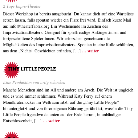
2 Tage Impro-Theater
Dieser Workshop ist bereits ausgebucht! Du kannst dich auf eine Warteliste
setzen lassen, falls spontan wieder ein Platz frei wird. Einfach kurze Mail
an: info@theaterfabrik.org Ein Wochenende im Zeichen des
Improvisationstheaters. Geeignet für spielfreudige Anfänger:innen und
fortgeschrittene Spieler:innen. Wir erforschen gemeinsam die
Möglichkeiten des Improvisationstheaters. Spontan in eine Rolle schlüpfen,
… weiter
aus dem „Nichts“ Geschichten erfinden, […]
TINY LITTLE PEOPLE
Eine Produktion von artig.schocken
Manche Menschen sind im All und andere am Arsch. Die Welt ist ungleich
und es wird immer schlimmer. Während Katy Perry auf einem
Mondkraterhocker im Weltraum sitzt, auf die „Tiny Little People“
hinunterglotzt und von ihrer eigenen Rührung gerührt ist, wuseln die Tiny
Little People irgendwo da unten auf der Erde herum, in unbändiger
… weiter
Entschlossenheit, […]