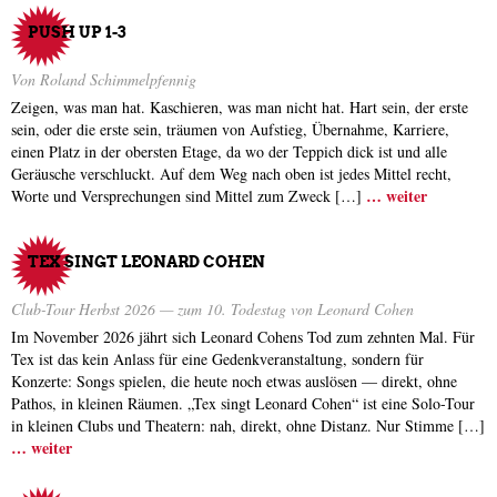
PUSH UP 1-3
Von Roland Schimmelpfennig
Zeigen, was man hat. Kaschieren, was man nicht hat. Hart sein, der erste
sein, oder die erste sein, träumen von Aufstieg, Übernahme, Karriere,
einen Platz in der obersten Etage, da wo der Teppich dick ist und alle
Geräusche verschluckt. Auf dem Weg nach oben ist jedes Mittel recht,
… weiter
Worte und Versprechungen sind Mittel zum Zweck […]
TEX SINGT LEONARD COHEN
Club-Tour Herbst 2026 — zum 10. Todestag von Leonard Cohen
Im November 2026 jährt sich Leonard Cohens Tod zum zehnten Mal. Für
Tex ist das kein Anlass für eine Gedenkveranstaltung, sondern für
Konzerte: Songs spielen, die heute noch etwas auslösen — direkt, ohne
Pathos, in kleinen Räumen. „Tex singt Leonard Cohen“ ist eine Solo-Tour
in kleinen Clubs und Theatern: nah, direkt, ohne Distanz. Nur Stimme […]
… weiter