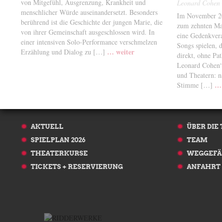
von Mitgefühl, Ausgrenzung, Krankheit und
Leonard Cohen
menschlicher Würde auseinandersetzt. Besonders
Im November 20
berührend ist die Geschichte der jungen Marie, die
zum zehnten Mal
von ihrer Gemeinschaft ausgeschlossen wird. In
eine Gedenkvera
einer intensiven Solo-Performance verschmelzen
Songs spielen, 
… weiter
Erzählung und Dialog zu […]
direkt, ohne Pa
Leonard Cohen“ 
und Theatern: n
… 
Stimme […]
AKTUELL
ÜBER DIE
SPIELPLAN 2026
TEAM
THEATERKURSE
WEGGEFÄ
TICKETS + RESERVIERUNG
ANFAHRT