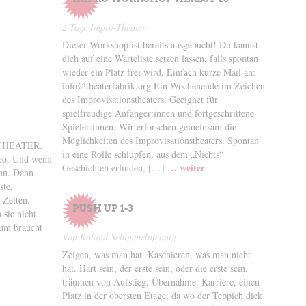
2 Tage Impro-Theater
Dieser Workshop ist bereits ausgebucht! Du kannst
dich auf eine Warteliste setzen lassen, falls spontan
wieder ein Platz frei wird. Einfach kurze Mail an:
info@theaterfabrik.org Ein Wochenende im Zeichen
des Improvisationstheaters. Geeignet für
spielfreudige Anfänger:innen und fortgeschrittene
Spieler:innen. Wir erforschen gemeinsam die
Möglichkeiten des Improvisationstheaters. Spontan
THEATER.
in eine Rolle schlüpfen, aus dem „Nichts“
meo. Und wenn
… weiter
Geschichten erfinden, […]
ann. Dann
ste,
 Zeiten.
PUSH UP 1-3
sie nicht
rum braucht
Von Roland Schimmelpfennig
Zeigen, was man hat. Kaschieren, was man nicht
hat. Hart sein, der erste sein, oder die erste sein,
träumen von Aufstieg, Übernahme, Karriere, einen
Platz in der obersten Etage, da wo der Teppich dick