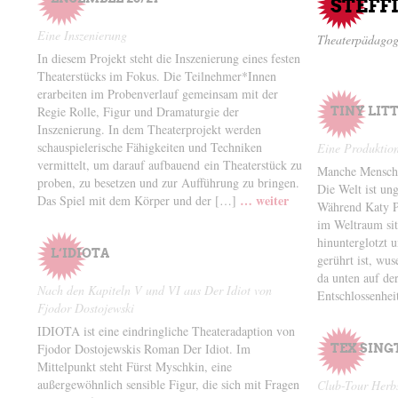
STEFFI
Eine Inszenierung
Theaterpädagog
In diesem Projekt steht die Inszenierung eines festen
Theaterstücks im Fokus. Die Teilnehmer*Innen
erarbeiten im Probenverlauf gemeinsam mit der
Regie Rolle, Figur und Dramaturgie der
TINY LIT
Inszenierung. In dem Theaterprojekt werden
schauspielerische Fähigkeiten und Techniken
Eine Produktion
vermittelt, um darauf aufbauend ein Theaterstück zu
Manche Mensche
proben, zu besetzen und zur Aufführung zu bringen.
Die Welt ist un
… weiter
Das Spiel mit dem Körper und der […]
Während Katy P
im Weltraum sitz
hinunterglotzt 
L‘IDIOTA
gerührt ist, wu
da unten auf de
Nach den Kapiteln V und VI aus Der Idiot von
Entschlossenhe
Fjodor Dostojewski
IDIOTA ist eine eindringliche Theateradaption von
Fjodor Dostojewskis Roman Der Idiot. Im
TEX SING
Mittelpunkt steht Fürst Myschkin, eine
außergewöhnlich sensible Figur, die sich mit Fragen
Club-Tour Herb