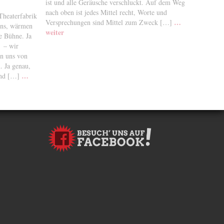
ist und alle Geräusche verschluckt. Auf dem Weg
nach oben ist jedes Mittel recht, Worte und
Theaterfabrik
…
Versprechungen sind Mittel zum Zweck […]
 uns, wärmen
weiter
e Bühne. Ja
s – wir
en uns von
. Ja genau,
…
 und […]