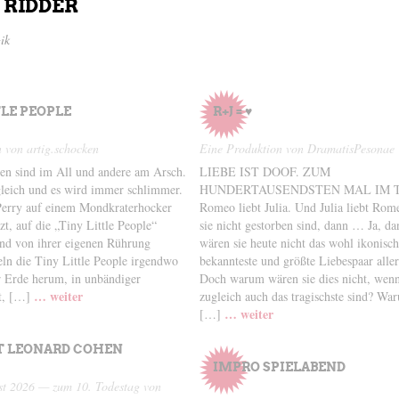
 RIDDER
ik
TLE PEOPLE
R+J = ♥
 von artig.schocken
Eine Produktion von DramatisPesonae
n sind im All und andere am Arsch.
LIEBE IST DOOF. ZUM
gleich und es wird immer schlimmer.
HUNDERTAUSENDSTEN MAL IM 
erry auf einem Mondkraterhocker
Romeo liebt Julia. Und Julia liebt Ro
t, auf die „Tiny Little People“
sie nicht gestorben sind, dann … Ja, d
und von ihrer eigenen Rührung
wären sie heute nicht das wohl ikonisch
seln die Tiny Little People irgendwo
bekannteste und größte Liebespaar aller
r Erde herum, in unbändiger
Doch warum wären sie dies nicht, wenn 
… weiter
it, […]
zugleich auch das tragischste sind? Wa
… weiter
[…]
T LEONARD COHEN
IMPRO SPIELABEND
st 2026 — zum 10. Todestag von