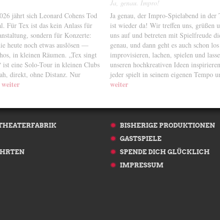
Ja, genau. Impro!
26 jährt sich Leonard Cohens Tod
Ja genau, der Impro-Spielabend in der 
. Für Tex ist das kein Anlass für
ist wieder da! Wir treffen uns, grüßen
nstaltung, sondern für Konzerte:
uns auf und betreten mit Spielfreude di
die heute noch etwas auslösen —
genau, und dann geht es auch schon lo
thos, in kleinen Räumen. „Tex singt
improvisieren, lachen, spielen und lass
ist eine Solo-Tour in kleinen Clubs
unseren hochkreativen Ideen inspirieren
ah, direkt, ohne Distanz. Nur
jeder spielt in seinem eigenen Tempo
weiter
weiter
 THEATERFABRIK
BISHERIGE PRODUKTIONEN
GASTSPIELE
HRTEN
SPENDE DICH GLÜCKLICH
IMPRESSUM