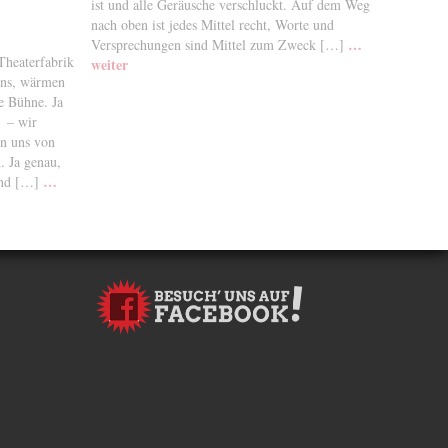
ist und alle Geräusche verschluckt. Auf dem Weg
nach oben ist jedes Mittel recht, Worte und
…
Versprechungen sind Mittel zum Zweck […]
Theaterfabrik
weiter
 uns, wärmen
e Bühne. Ja
s – wir
en uns von
. Ja genau,
…
 und […]