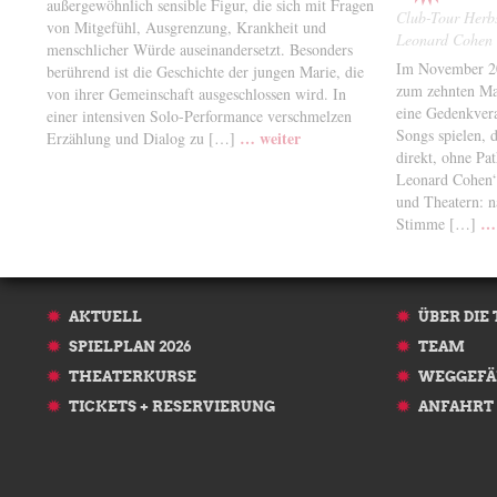
außergewöhnlich sensible Figur, die sich mit Fragen
Club-Tour Herb
von Mitgefühl, Ausgrenzung, Krankheit und
Leonard Cohen
menschlicher Würde auseinandersetzt. Besonders
Im November 20
berührend ist die Geschichte der jungen Marie, die
zum zehnten Mal
von ihrer Gemeinschaft ausgeschlossen wird. In
eine Gedenkvera
einer intensiven Solo-Performance verschmelzen
Songs spielen, 
… weiter
Erzählung und Dialog zu […]
direkt, ohne Pa
Leonard Cohen“ 
und Theatern: n
… 
Stimme […]
AKTUELL
ÜBER DIE
SPIELPLAN 2026
TEAM
THEATERKURSE
WEGGEFÄ
TICKETS + RESERVIERUNG
ANFAHRT