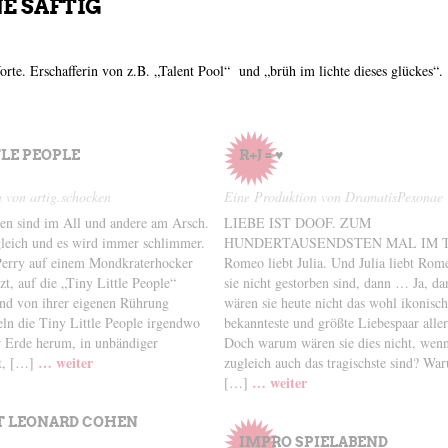
E SAFTIG
orte. Erschafferin von z.B. „Talent Pool“ und „brüh im lichte dieses glückes“.
TLE PEOPLE
R+J = ♥
 von artig.schocken
Eine Produktion von DramatisPesonae
n sind im All und andere am Arsch.
LIEBE IST DOOF. ZUM
gleich und es wird immer schlimmer.
HUNDERTAUSENDSTEN MAL IM 
erry auf einem Mondkraterhocker
Romeo liebt Julia. Und Julia liebt Ro
t, auf die „Tiny Little People“
sie nicht gestorben sind, dann … Ja, d
und von ihrer eigenen Rührung
wären sie heute nicht das wohl ikonisch
seln die Tiny Little People irgendwo
bekannteste und größte Liebespaar aller
r Erde herum, in unbändiger
Doch warum wären sie dies nicht, wenn 
… weiter
it, […]
zugleich auch das tragischste sind? Wa
… weiter
[…]
T LEONARD COHEN
IMPRO SPIELABEND