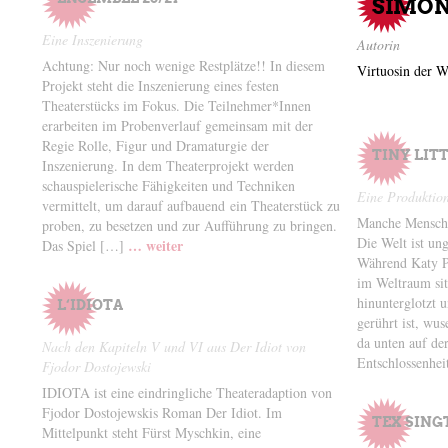
SIMON
Eine Inszenierung
Autorin
Achtung: Nur noch wenige Restplätze!! In diesem
Virtuosin der W
Projekt steht die Inszenierung eines festen
Theaterstücks im Fokus. Die Teilnehmer*Innen
erarbeiten im Probenverlauf gemeinsam mit der
Regie Rolle, Figur und Dramaturgie der
TINY LIT
Inszenierung. In dem Theaterprojekt werden
schauspielerische Fähigkeiten und Techniken
Eine Produktion
vermittelt, um darauf aufbauend ein Theaterstück zu
Manche Mensche
proben, zu besetzen und zur Aufführung zu bringen.
Die Welt ist un
… weiter
Das Spiel […]
Während Katy P
im Weltraum sitz
hinunterglotzt 
L‘IDIOTA
gerührt ist, wu
da unten auf de
Nach den Kapiteln V und VI aus Der Idiot von
Entschlossenhe
Fjodor Dostojewski
IDIOTA ist eine eindringliche Theateradaption von
Fjodor Dostojewskis Roman Der Idiot. Im
TEX SING
Mittelpunkt steht Fürst Myschkin, eine