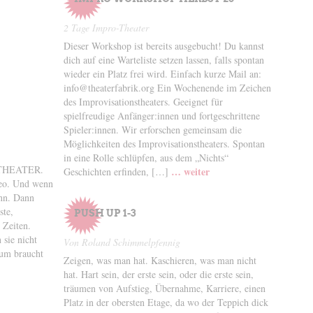
2 Tage Impro-Theater
Dieser Workshop ist bereits ausgebucht! Du kannst
dich auf eine Warteliste setzen lassen, falls spontan
wieder ein Platz frei wird. Einfach kurze Mail an:
info@theaterfabrik.org Ein Wochenende im Zeichen
des Improvisationstheaters. Geeignet für
spielfreudige Anfänger:innen und fortgeschrittene
Spieler:innen. Wir erforschen gemeinsam die
Möglichkeiten des Improvisationstheaters. Spontan
in eine Rolle schlüpfen, aus dem „Nichts“
THEATER.
… weiter
Geschichten erfinden, […]
meo. Und wenn
ann. Dann
ste,
PUSH UP 1-3
 Zeiten.
sie nicht
Von Roland Schimmelpfennig
rum braucht
Zeigen, was man hat. Kaschieren, was man nicht
hat. Hart sein, der erste sein, oder die erste sein,
träumen von Aufstieg, Übernahme, Karriere, einen
Platz in der obersten Etage, da wo der Teppich dick